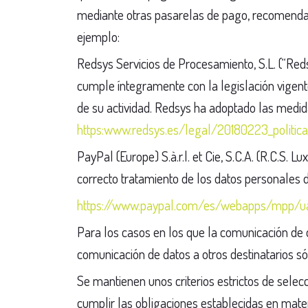
mediante otras pasarelas de pago, recomendamo
ejemplo:
Redsys Servicios de Procesamiento, S.L. (“Red
cumple íntegramente con la legislación vigent
de su actividad. Redsys ha adoptado las medida
https:www.redsys.es/legal/20180223_politica
PayPal (Europe) S.à.r.l. et Cie, S.C.A. (R.C.S.
correcto tratamiento de los datos personales d
https://www.paypal.com/es/webapps/mpp/ua/
Para los casos en los que la comunicación de 
comunicación de datos a otros destinatarios só
Se mantienen unos criterios estrictos de sele
cumplir las obligaciones establecidas en mater